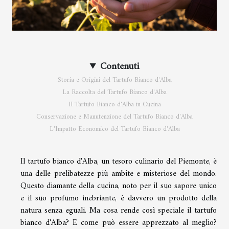
Contenuti
Storia e Origini del Tartufo Bianco d'Alba
La Raccolta del Tartufo Bianco d'Alba
Il Tartufo Bianco d'Alba in Cucina
Conservazione e Manutenzione del Tartufo Bianco d'Alba
L'Impatto Economico del Tartufo Bianco d'Alba
Il tartufo bianco d'Alba, un tesoro culinario del Piemonte, è
una delle prelibatezze più ambite e misteriose del mondo.
Questo diamante della cucina, noto per il suo sapore unico
e il suo profumo inebriante, è davvero un prodotto della
natura senza eguali. Ma cosa rende così speciale il tartufo
bianco d'Alba? E come può essere apprezzato al meglio?